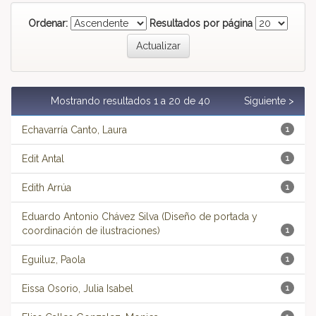
Ordenar:
Resultados por página
Mostrando resultados 1 a 20 de 40
Siguiente >
Echavarría Canto, Laura
1
Edit Antal
1
Edith Arrúa
1
Eduardo Antonio Chávez Silva (Diseño de portada y
coordinación de ilustraciones)
1
Eguiluz, Paola
1
Eissa Osorio, Julia Isabel
1