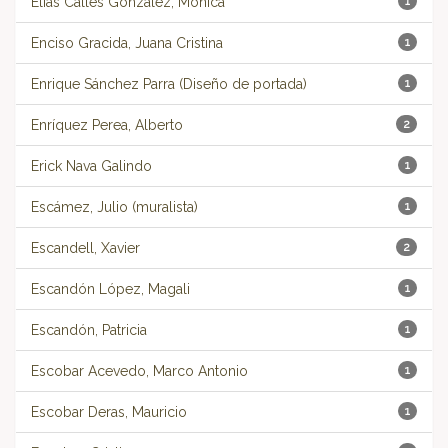
Elias Calles Gonzalez, Monica
1
Enciso Gracida, Juana Cristina
1
Enrique Sánchez Parra (Diseño de portada)
1
Enríquez Perea, Alberto
2
Erick Nava Galindo
1
Escámez, Julio (muralista)
1
Escandell, Xavier
2
Escandón López, Magali
1
Escandón, Patricia
1
Escobar Acevedo, Marco Antonio
1
Escobar Deras, Mauricio
1