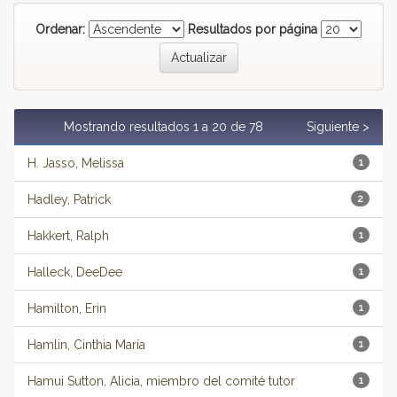
Ordenar:
Resultados por página
Mostrando resultados 1 a 20 de 78
Siguiente >
H. Jasso, Melissa
1
Hadley, Patrick
2
Hakkert, Ralph
1
Halleck, DeeDee
1
Hamilton, Erin
1
Hamlin, Cinthia María
1
Hamui Sutton, Alicia, miembro del comité tutor
1