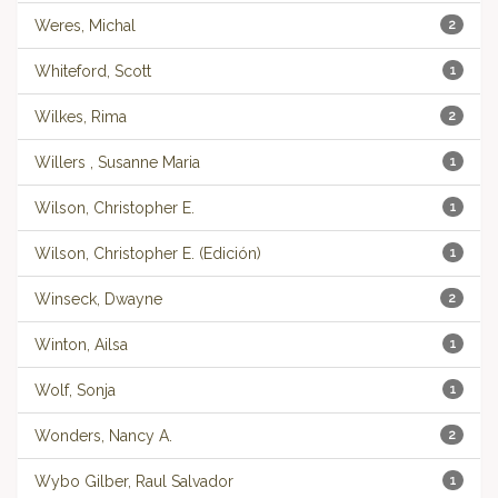
Weres, Michal
2
Whiteford, Scott
1
Wilkes, Rima
2
Willers , Susanne Maria
1
Wilson, Christopher E.
1
Wilson, Christopher E. (Edición)
1
Winseck, Dwayne
2
Winton, Ailsa
1
Wolf, Sonja
1
Wonders, Nancy A.
2
Wybo Gilber, Raul Salvador
1