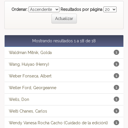
Ordenar:
Resultados por página
Mostrando resultados 1 a 18 de 18
Waldman Mitnik, Golda
1
Wang, Huiyao (Henry)
1
Weber Fonseca, Albert
1
Weller Ford, Georgeanne
1
Wells, Don
1
Welti Chanes, Carlos
1
Wendy Vanesa Rocha Cacho (Cuidado de la ediciónl)
1