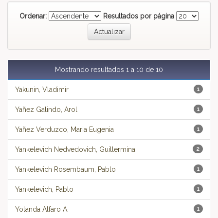
Ordenar:
Resultados por página
Mostrando resultados 1 a 10 de 10
Yakunin, Vladimir
1
Yañez Galindo, Arol
1
Yañez Verduzco, Maria Eugenia
1
Yankelevich Nedvedovich, Guillermina
2
Yankelevich Rosembaum, Pablo
1
Yankelevich, Pablo
1
Yolanda Alfaro A.
1