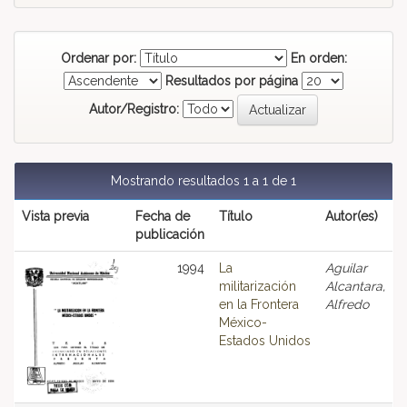
Ordenar por:
En orden:
Resultados por página
Autor/Registro:
Mostrando resultados 1 a 1 de 1
Vista previa
Fecha de
Título
Autor(es)
publicación
1994
La
Aguilar
militarización
Alcantara,
en la Frontera
Alfredo
México-
Estados Unidos