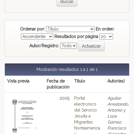
Ordenar por:
En orden:
Resultados por página
Autor/Registro:
Mostrando resultados 1 a 1 de 1
Vista previa
Fecha de
Título
Autor(es)
publicación
2005
Portal
Aguilar
electronico
Arredondo,
del Servicio
Antonio y
Jesuita a
Loza
Migrantes
Gómez,
Norteamerica
Francisco