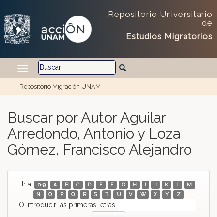
Repositorio Universitario
de
Estudios Migratorios
Repositorio Migración UNAM
Skip navigation
Buscar por Autor Aguilar
Arredondo, Antonio y Loza
Gómez, Francisco Alejandro
Ir a:
0-9
A
B
C
D
E
F
G
H
I
J
K
L
M
N
O
P
Q
R
S
T
U
V
W
X
Y
Z
O introducir las primeras letras: