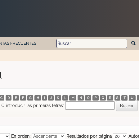
NTAS FRECUENTES
l
C
D
E
F
G
H
I
J
K
L
M
N
O
P
Q
R
S
T
U
O introducir las primeras letras:
En orden:
Resultados por página
Autor