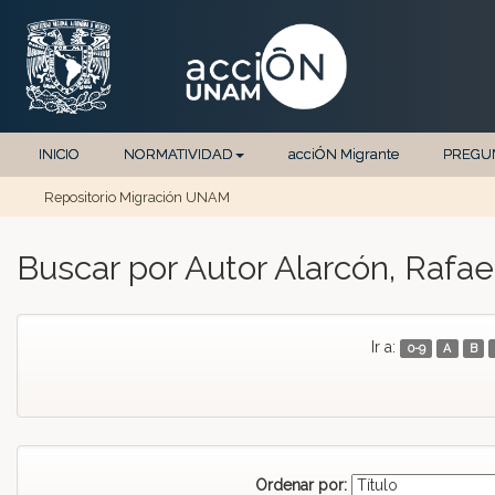
INICIO
NORMATIVIDAD
acciÓN Migrante
PREGU
Repositorio Migración UNAM
Skip navigation
Buscar por Autor Alarcón, Rafae
Ir a:
0-9
A
B
Ordenar por: