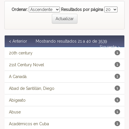
Ordenar:
Resultados por página
< Anterior
Mostrando resultados 21 a 40 de 3539
Siguiente >
20th century
1
21st Century Novel
1
A Canadá.
1
Abad de Santillán, Diego
1
Abigeato
1
Abuse
1
Académicos en Cuba
1