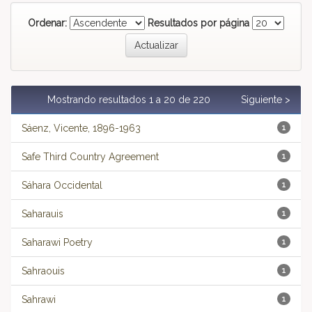
Ordenar:
Resultados por página
Mostrando resultados 1 a 20 de 220
Siguiente >
Sáenz, Vicente, 1896-1963
1
Safe Third Country Agreement
1
Sáhara Occidental
1
Saharauis
1
Saharawi Poetry
1
Sahraouis
1
Sahrawi
1