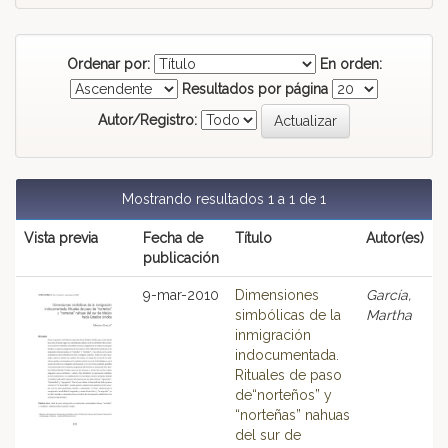
Ordenar por:
En orden:
Resultados por página
Autor/Registro:
Mostrando resultados 1 a 1 de 1
Vista previa
Fecha de
Título
Autor(es)
publicación
9-mar-2010
Dimensiones
García,
simbólicas de la
Martha
inmigración
indocumentada.
Rituales de paso
de“norteños” y
“norteñas” nahuas
del sur de