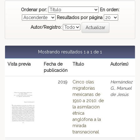
Ordenar por:
En orden:
Resultados por página
Autor/Registro:
Mostrando resultados 1 a 1 de 1
Vista previa
Fecha de
Título
Autor(es)
publicación
2019
Cinco olas
Hernández
migratorias
G., Manuel
mexicanas de
de Jesús
1910 a 2010: de
la asimilación
étnica
anglófona a la
mirada
transnacional