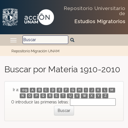
Repositorio Universitario
de
Estudios Migratorios
Repositorio Migración UNAM
Skip navigation
Buscar por Materia 1910-2010
Ir a:
0-9
A
B
C
D
E
F
G
H
I
J
K
L
M
N
O
P
Q
R
S
T
U
V
W
X
Y
Z
O introducir las primeras letras: