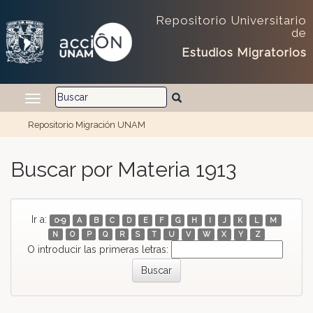
Repositorio Universitario
de
Estudios Migratorios
Repositorio Migración UNAM
Skip navigation
Buscar por Materia 1913
Ir a:
0-9
A
B
C
D
E
F
G
H
I
J
K
L
M
N
O
P
Q
R
S
T
U
V
W
X
Y
Z
O introducir las primeras letras: