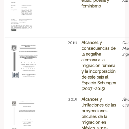
exilio, poesía y
Kar
feminismo
2016
Alcances y
Cas
consecuencias de
Mar
la negativa
Ing
alemana a la
migración rumana
y la incorporación
de este país al
Espacio Schengen
(2007 -2015)
2015
Alcances y
Álv
limitaciones de las
Ors
proyecciones
oficiales de la
migración en
México, 2010-