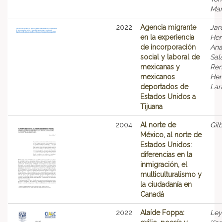
Man
2022
Agencia migrante
Jar
en la experiencia
Her
de incorporación
Ana
social y laboral de
Sal
mexicanas y
Ren
mexicanos
Her
deportados de
Lara
Estados Unidos a
Tijuana
2004
Al norte de
Gilb
México, al norte de
Estados Unidos:
diferencias en la
inmigración, el
multiculturalismo y
la ciudadanía en
Canadá
2022
Alaíde Foppa:
Ley