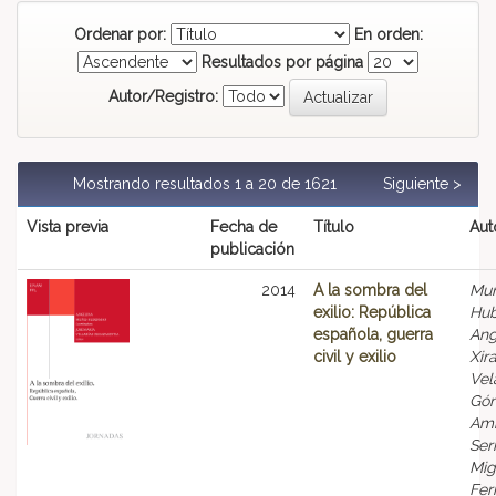
Ordenar por:
En orden:
Resultados por página
Autor/Registro:
Mostrando resultados 1 a 20 de 1621
Siguiente >
Vista previa
Fecha de
Título
Aut
publicación
2014
A la sombra del
Muñ
exilio: República
Hub
española, guerra
Ang
civil y exilio
Xir
Vel
Gó
Amb
Ser
Mig
Fer