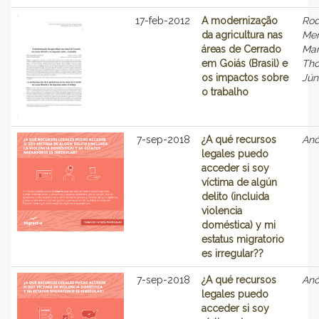
17-feb-2012
A modernização
Rod
da agricultura nas
Men
áreas de Cerrado
Mar
em Goiás (Brasil) e
Th
os impactos sobre
Jún
o trabalho
7-sep-2018
¿A qué recursos
An
legales puedo
acceder si soy
víctima de algún
delito (incluida
violencia
doméstica) y mi
estatus migratorio
es irregular??
7-sep-2018
¿A qué recursos
An
legales puedo
acceder si soy