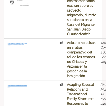
centroamericanos
realizan sobre su
proyecto
migratorio, durante
su estancia en la
Casa del Migrante
San Juan Diego
Cuauhtlatoatzin
2016
Actuar o no actuar:
Tor
un análisis
Can
comparativo del
Edu
rol de los estados
Sch
de Chiapas y
Jor
Arizona en la
gestión de la
inmigración
2018
Adapting Spousal
Día
Relations and
Men
Transnational
Aar
Family Structures:
Mcl
Responses to
Jan