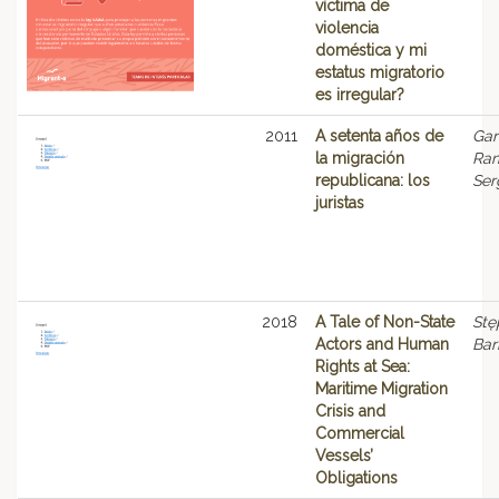
víctima de
violencia
doméstica y mi
estatus migratorio
es irregular?
2011
A setenta años de
Gar
la migración
Ram
republicana: los
Ser
juristas
2018
A Tale of Non-State
Stę
Actors and Human
Bar
Rights at Sea:
Maritime Migration
Crisis and
Commercial
Vessels’
Obligations