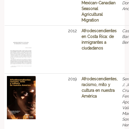
Mexican-Canadian
Don
Seasonal
And
Agricultural
Migration
2012
Afrodescendientes
Cas
en Costa Rica: de
Bar
inmigrantes a
Ber
ciudadanos
2019
Afrodescendientes,
Ser
racismo, mito y
J. 
cultura en nuestra
Cru
América
Fer
Ap
Val
Man
Sor
Her