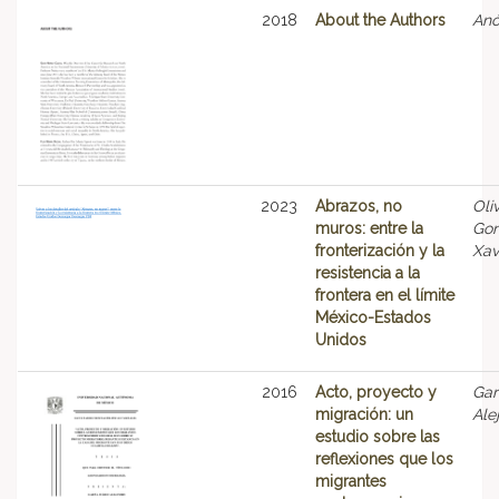
2018
About the Authors
An
2023
Abrazos, no
Oli
muros: entre la
Gon
fronterización y la
Xav
resistencia a la
frontera en el límite
México-Estados
Unidos
2016
Acto, proyecto y
Gar
migración: un
Ale
estudio sobre las
reflexiones que los
migrantes