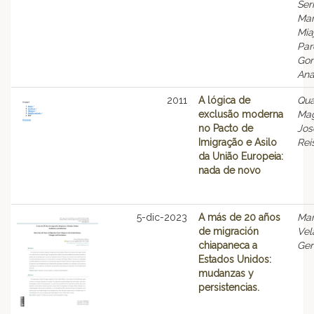
Ser
Mar
Mia
Par
Gom
Ana
2011
A lógica de
Qua
exclusão moderna
Mag
no Pacto de
Jos
Imigração e Asilo
Rei
da União Europeia:
nada de novo
5-dic-2023
A más de 20 años
Mar
de migración
Vel
chiapaneca a
Ge
Estados Unidos:
mudanzas y
persistencias.