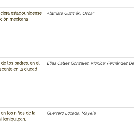
anciera estadounidense
Alatriste Guzmán, Óscar
ación mexicana
de los padres, en el
Elias Calles Gonzalez, Monica; Fernández De
cente en la ciudad
en los niños de la
Guerrero Lozada, Mayela
 Ixmiquilpan,