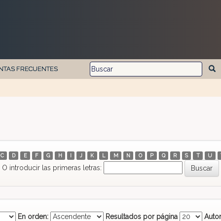
NTAS FRECUENTES
C
D
E
F
G
H
I
J
K
L
M
N
O
P
Q
R
S
T
U
O introducir las primeras letras:
En orden:
Resultados por página
Autor