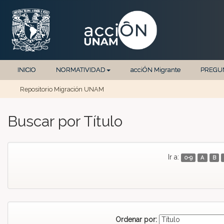
INICIO
NORMATIVIDAD
acciÓN Migrante
PREGU
Repositorio Migración UNAM
Skip navigation
Buscar por Título
Ir a:
0-9
A
B
Ordenar por: