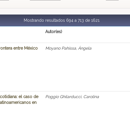
Mostrando resultados 694 a 713 de 1621
Autor(es)
frontera entre México
Moyano Pahissa, Ángela
 cotidiana: el caso de
Poggio Ghilarducci, Carolina
 latinoamericanos en