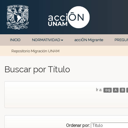
INICIO
NORMATIVIDAD
acciÓN Migrante
PREGU
Repositorio Migración UNAM
Skip navigation
Buscar por Título
Ir a:
0-9
A
B
Ordenar por: