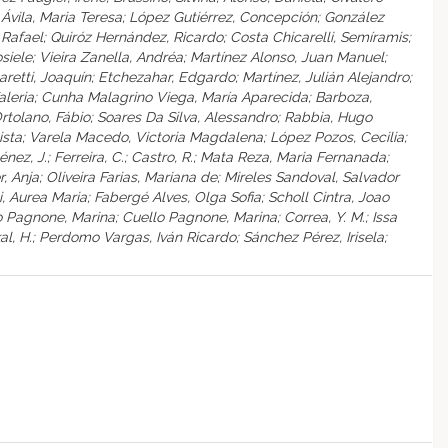
o Ávila, Maria Teresa; López Gutiérrez, Concepción; González
 Rafael; Quiróz Hernández, Ricardo; Costa Chicarelli, Semíramis;
osiele; Vieira Zanella, Andréa; Martínez Alonso, Juan Manuel;
retti, Joaquín; Etchezahar, Edgardo; Martínez, Julián Alejandro;
 Valeria; Cunha Malagrino Viega, María Aparecida; Barboza,
rtolano, Fábio; Soares Da Silva, Alessandro; Rabbia, Hugo
ulista; Varela Macedo, Victoria Magdalena; López Pozos, Cecilia;
ez, J.; Ferreira, C.; Castro, R.; Mata Reza, Maria Fernanada;
ller, Anja; Oliveira Farias, Mariana de; Mireles Sandoval, Salvador
ni, Aurea Maria; Fabergé Alves, Olga Sofia; Scholl Cintra, Joao
o Pagnone, Marina; Cuello Pagnone, Marina; Correa, Y. M.; Issa
 Cakal, H.; Perdomo Vargas, Iván Ricardo; Sánchez Pérez, Irisela;