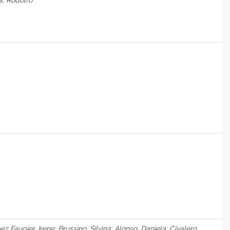
s, Rodolfo
 Faugier, Irene; Brussino, Silvina; Alonso, Daniela; Civalero