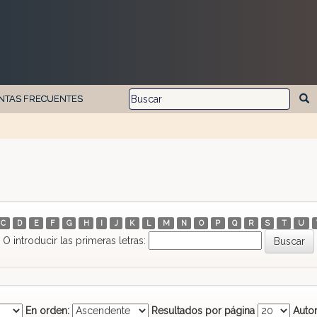
NTAS FRECUENTES
C
D
E
F
G
H
I
J
K
L
M
N
O
P
Q
R
S
T
U
O introducir las primeras letras:
En orden:
Resultados por página
Autor