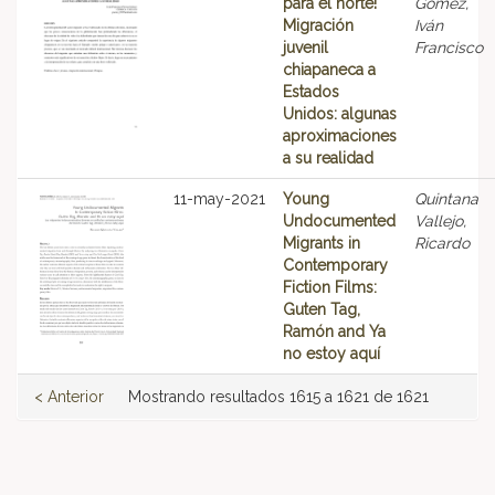
para el norte!
Gómez,
Migración
Iván
juvenil
Francisco
chiapaneca a
Estados
Unidos: algunas
aproximaciones
a su realidad
11-may-2021
Young
Quintana
Undocumented
Vallejo,
Migrants in
Ricardo
Contemporary
Fiction Films:
Guten Tag,
Ramón and Ya
no estoy aquí
< Anterior
Mostrando resultados 1615 a 1621 de 1621