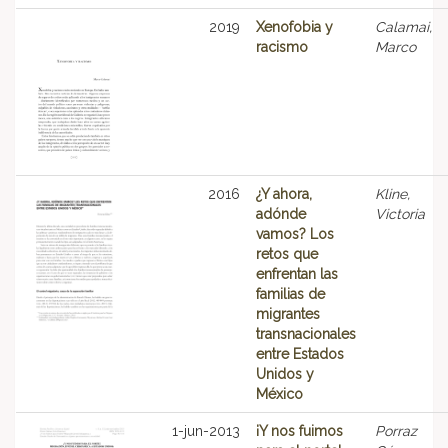
2019
Xenofobia y
Calamai,
racismo
Marco
2016
¿Y ahora,
Kline,
adónde
Victoria
vamos? Los
retos que
enfrentan las
familias de
migrantes
transnacionales
entre Estados
Unidos y
México
1-jun-2013
¡Y nos fuimos
Porraz