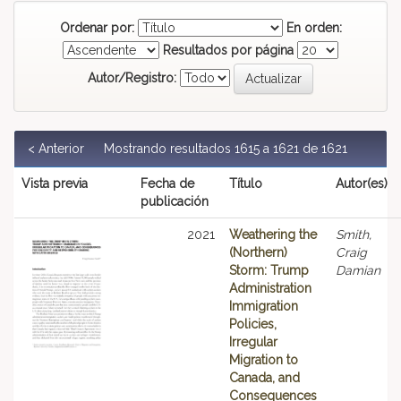
Ordenar por:
En orden:
Resultados por página
Autor/Registro:
< Anterior
Mostrando resultados 1615 a 1621 de 1621
Vista previa
Fecha de
Título
Autor(es)
publicación
2021
Weathering the
Smith,
(Northern)
Craig
Storm: Trump
Damian
Administration
Immigration
Policies,
Irregular
Migration to
Canada, and
Consequences