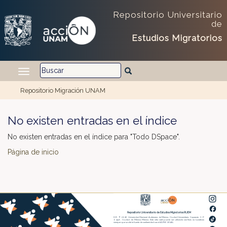
Repositorio Universitario
de
Estudios Migratorios
Repositorio Migración UNAM
Skip navigation
No existen entradas en el índice
No existen entradas en el índice para "Todo DSpace".
Página de inicio
Repositorio Universitario de Estudios Migratorios RUEM
D.R. © 2026. Universidad Nacional Autónoma de México, Ciudad Universitaria, Coyoacán, C. P.
04510, Ciudad de México, México. Este sitio
web
puede ser utilizado con fines no lucrativos
siempre que se cite la fuente de conformidad con el
AVISO LEGAL
.