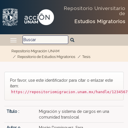
Repositorio Universitario
de
Estudios Migratorios
Repositorio Migración UNAM
Repositorio de Estudios Migratorios
Tesis
Skip navigation
Por favor, use este identificador para citar o enlazar este
ítem:
https://repositoriomigracion.unam.mx/handle/1234567
Título :
Migración y sistema de cargos en una
comunidad translocal
Autor o
Morán Domínguez, Sara