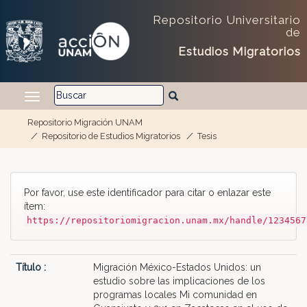
Repositorio Universitario
de
Estudios Migratorios
Repositorio Migración UNAM
Repositorio de Estudios Migratorios
Tesis
Skip navigation
Por favor, use este identificador para citar o enlazar este
ítem:
https://repositoriomigracion.unam.mx/handle/1234567
Título :
Migración México-Estados Unidos: un
estudio sobre las implicaciones de los
programas locales Mi comunidad en