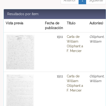
Anterior
1
Siguiente
Resultados por ítem:
Vista previa
Fecha de
Título
Autor(es)
publicación
1911
Carta de
Olliphant,
William
William
Olliphant a
F. Mercier
1911
Carta de
Olliphant,
William
William
Olliphant a
F. Mercier