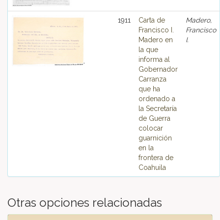
1911
Carta de
Madero,
Francisco I.
Francisco
Madero en
I.
la que
informa al
Gobernador
Carranza
que ha
ordenado a
la Secretaría
de Guerra
colocar
guarnición
en la
frontera de
Coahuila
Otras opciones relacionadas