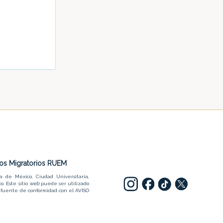
dios Migratorios RUEM
a de México, Ciudad Universitaria,
o. Este sitio
web
puede ser utilizado
la fuente de conformidad con el
AVISO