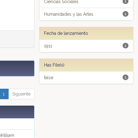
Ciencias Sociales
1
Humanidades y las Artes
1
Fecha de lanzamiento
1911
1
Has File(s)
false
1
1
Siguiente
William