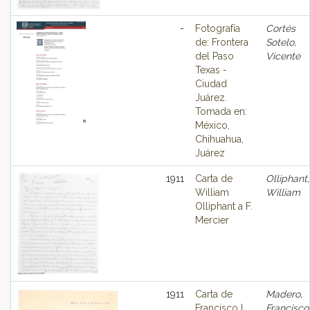
-
Fotografía
Cortés
de: Frontera
Sotelo,
del Paso
Vicente
Texas -
Ciudad
Juárez.
Tomada en:
México,
Chihuahua,
Juárez
1911
Carta de
Olliphant,
William
William
Olliphant a F.
Mercier
1911
Carta de
Madero,
Francisco I.
Francisco