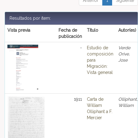
Anterior
1
Siguiente
Resultados por ítem:
Vista previa
Fecha de
Título
Autor(es)
publicación
-
Estudio de
Verde
composición
Orive,
para
Jose
Migración:
Vista general
1911
Carta de
Olliphant,
William
William
Olliphant a F.
Mercier