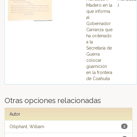
Madero en la
I.
que informa
al
Gobernador
Carranza que
ha ordenado
a la
Secretaría de
Guerra
colocar
guarnición
en la frontera
de Coahuila
Otras opciones relacionadas
Autor
Olliphant, William
2