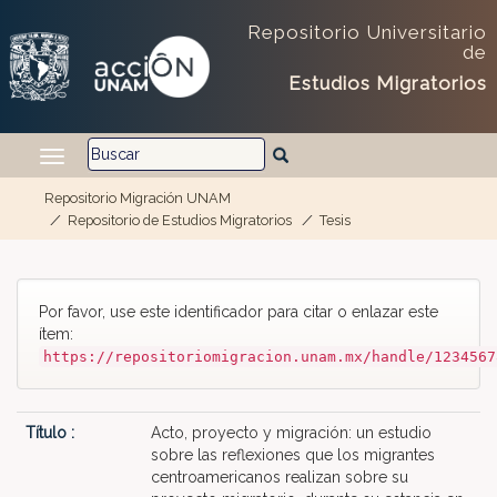
Repositorio Universitario
de
Estudios Migratorios
Repositorio Migración UNAM
Repositorio de Estudios Migratorios
Tesis
Skip navigation
Por favor, use este identificador para citar o enlazar este
ítem:
https://repositoriomigracion.unam.mx/handle/1234567
Título :
Acto, proyecto y migración: un estudio
sobre las reflexiones que los migrantes
centroamericanos realizan sobre su