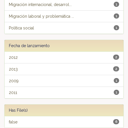
Migración internacional, desarrol...
1
Migración laboral y problemática ...
1
Política social
1
Fecha de lanzamiento
2012
2
2013
2
2009
1
2011
1
Has File(s)
false
6