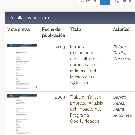
Anterior
1
Siguiente
Resultados por ítem:
Vista previa
Fecha de
Título
Autor(es)
publicación
2013
Remesas,
Roldán
migración y
Dávila,
desarrollo en las
Genoveva
comunidades
indígenas del
México actual,
1980-2012
2009
Trabajo infantil y
Barrón
pobreza. Análisis
Pérez,
del impacto del
María
Programa
Antonieta
Oportunidades