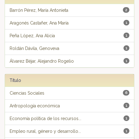
Barrón Pérez, María Antonieta
2
Aragonés Castañer, Ana María
1
Peña López, Ana Alicia
1
Roldán Dávila, Genoveva
1
Álvarez Béjar, Alejandro Rogelio
1
Título
Ciencias Sociales
6
Antropología económica
1
Economía política de los recursos...
1
Empleo rural, género y desarrollo...
1