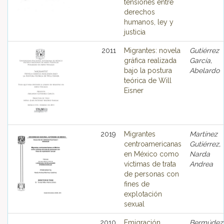
tensiones entre
derechos
humanos, ley y
justicia
2011
Migrantes: novela
Gutiérrez
gráfica realizada
García,
bajo la postura
Abelardo
teórica de Will
Eisner
2019
Migrantes
Martínez
centroamericanas
Gutiérrez,
en México como
Narda
víctimas de trata
Andrea
de personas con
fines de
explotación
sexual
2010
Emigración
Bermúdez