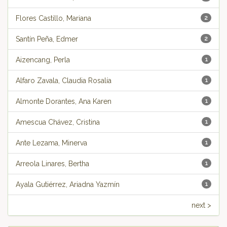
Flores Castillo, Mariana
2
Santín Peña, Edmer
2
Aizencang, Perla
1
Alfaro Zavala, Claudia Rosalía
1
Almonte Dorantes, Ana Karen
1
Amescua Chávez, Cristina
1
Ante Lezama, Minerva
1
Arreola Linares, Bertha
1
Ayala Gutiérrez, Ariadna Yazmín
1
next >