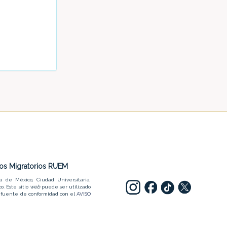
dios Migratorios RUEM
a de México, Ciudad Universitaria,
o. Este sitio
web
puede ser utilizado
la fuente de conformidad con el
AVISO