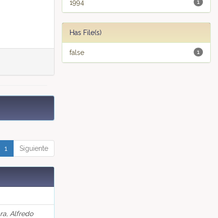
1994
1
Has File(s)
false
1
1
Siguiente
ra, Alfredo