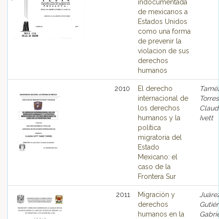
indocumentada
de mexicanos a
Estados Unidos
como una forma
de prevenir la
violacion de sus
derechos
humanos
2010
El derecho
Tamé
internacional de
Torres
los derechos
Claud
humanos y la
Ivett
política
migratoria del
Estado
Mexicano: el
caso de la
Frontera Sur
2011
Migración y
Juáre
derechos
Gutiér
humanos en la
Gabri