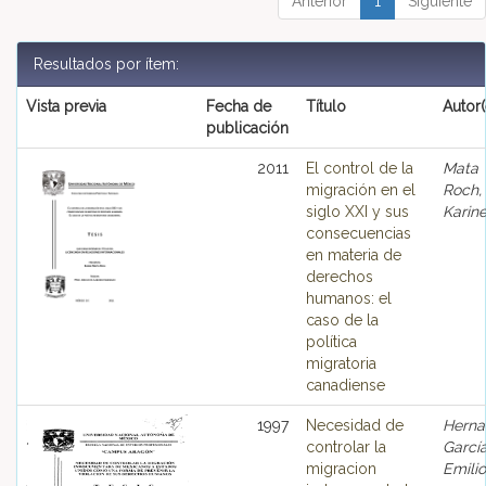
Anterior
1
Siguiente
Resultados por ítem:
Vista previa
Fecha de
Título
Autor(
publicación
2011
El control de la
Mata
migración en el
Roch,
siglo XXI y sus
Karin
consecuencias
en materia de
derechos
humanos: el
caso de la
política
migratoria
canadiense
1997
Necesidad de
Herna
controlar la
García
migracion
Emilio