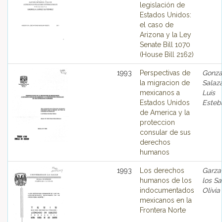
legislación de
Estados Unidos:
el caso de
Arizona y la Ley
Senate Bill 1070
(House Bill 2162)
1993
Perspectivas de
Gonza
la migracion de
Salaza
mexicanos a
Luis
Estados Unidos
Esteb
de America y la
proteccion
consular de sus
derechos
humanos
1993
Los derechos
Garza
humanos de los
los Sa
indocumentados
Olivia
mexicanos en la
Frontera Norte