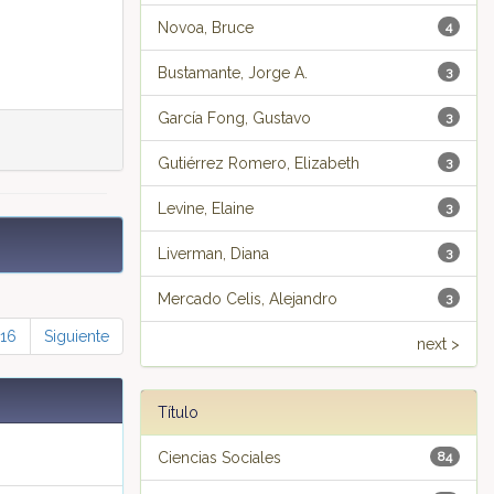
Novoa, Bruce
4
Bustamante, Jorge A.
3
García Fong, Gustavo
3
Gutiérrez Romero, Elizabeth
3
Levine, Elaine
3
Liverman, Diana
3
Mercado Celis, Alejandro
3
16
Siguiente
next >
Título
Ciencias Sociales
84