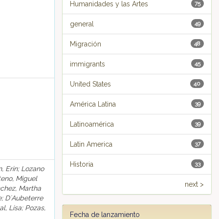
Humanidades y las Artes
75
general
49
Migración
48
immigrants
45
United States
40
América Latina
39
Latinoamérica
39
Latin America
37
Historia
33
n, Erin; Lozano
teno, Miguel
next >
ánchez, Martha
e; D´Aubeterre
l, Lisa; Pozas,
Fecha de lanzamiento