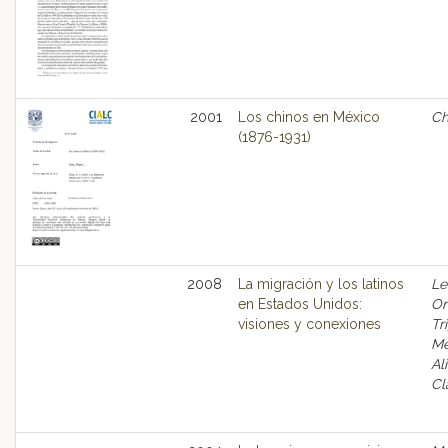
2001
Los chinos en México
Ch
(1876-1931)
2008
La migración y los latinos
Le
en Estados Unidos:
Or
visiones y conexiones
Tr
Me
Al
Cl