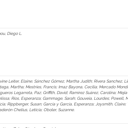
ou, Diego L.
vine Leiter, Elaine; Sánchez Gómez, Martha Judith; Rivera Sanchez, Lil
tega, Martha; Mestries, Francis; Imaz Bayona, Cecilia; Mercado Mond
igueros Legarreta, Paz; Griffith, David; Ramírez Suárez, Carolina; Mejía
lissa; Ríos, Esperanza; Gammage, Sarah; Gouveia, Lourdes; Powell, M
icia; Rippberger, Susan; García y García, Esperanza; Joysmith, Claire;
aderón Chelius, Leticia; Oboler, Suzanne.