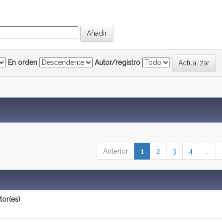
En orden
Autor/registro
Anterior
1
2
3
4
...
tor(es)