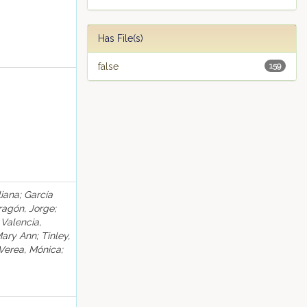
Has File(s)
false
159
iana; García
ragón, Jorge;
 Valencia,
ary Ann; Tinley,
 Verea, Mónica;