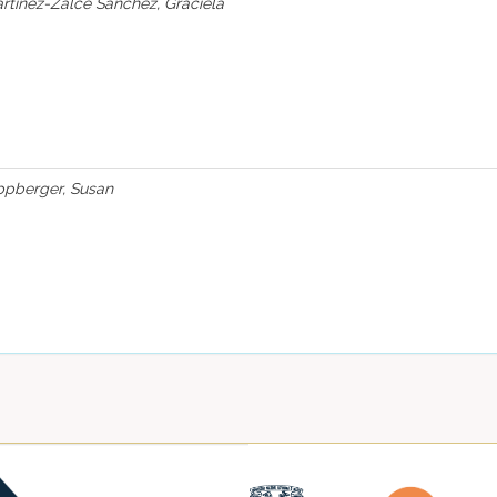
rtínez-Zalce Sánchez, Graciela
ppberger, Susan