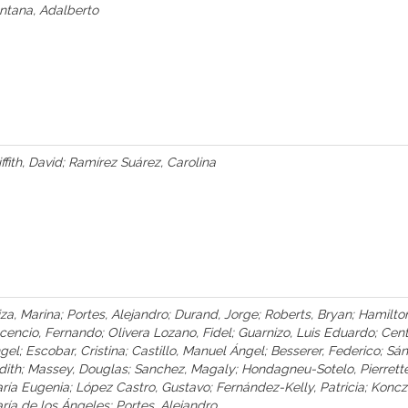
ntana, Adalberto
iffith, David; Ramírez Suárez, Carolina
iza, Marina; Portes, Alejandro; Durand, Jorge; Roberts, Bryan; Hamilto
cencio, Fernando; Olivera Lozano, Fidel; Guarnizo, Luis Eduardo; Cen
gel; Escobar, Cristina; Castillo, Manuel Ángel; Besserer, Federico; S
dith; Massey, Douglas; Sanchez, Magaly; Hondagneu-Sotelo, Pierrett
ría Eugenia; López Castro, Gustavo; Fernández-Kelly, Patricia; Koncza
ría de los Ángeles; Portes, Alejandro