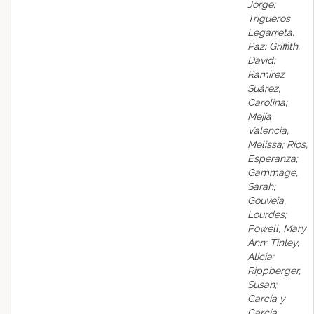
Jorge;
Trigueros
Legarreta,
Paz; Griffith,
David;
Ramírez
Suárez,
Carolina;
Mejía
Valencia,
Melissa; Ríos,
Esperanza;
Gammage,
Sarah;
Gouveia,
Lourdes;
Powell, Mary
Ann; Tinley,
Alicia;
Rippberger,
Susan;
García y
García,