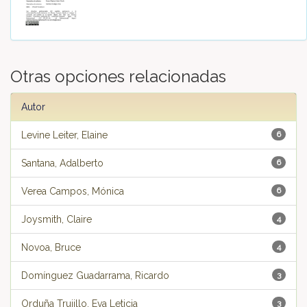
Otras opciones relacionadas
Autor
Levine Leiter, Elaine
6
Santana, Adalberto
6
Verea Campos, Mónica
6
Joysmith, Claire
4
Novoa, Bruce
4
Domínguez Guadarrama, Ricardo
3
Orduña Trujillo, Eva Leticia
3