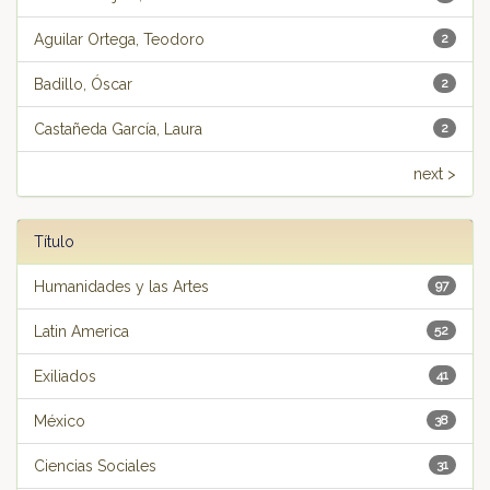
Aguilar Ortega, Teodoro
2
Badillo, Óscar
2
Castañeda García, Laura
2
next >
Título
Humanidades y las Artes
97
Latin America
52
Exiliados
41
México
38
Ciencias Sociales
31