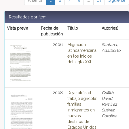
Anterior
1
2
3
4
...
13
Siguiente
Resultados por ítem:
Vista previa
Fecha de
Título
Autor(es)
publicación
2006
Migración
Santana,
latinoamericana
Adalberto
en los inicios
del siglo XXI
2008
Dejar atrás el
Griffith,
trabajo agrícola:
David;
familias
Ramírez
inmigrantes en
Suárez,
nuevos
Carolina
destinos de
Estados Unidos