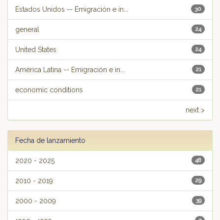
Estados Unidos -- Emigración e in...
30
general
24
United States
24
América Latina -- Emigración e in...
21
economic conditions
21
next >
Fecha de lanzamiento
2020 - 2025
48
2010 - 2019
29
2000 - 2009
39