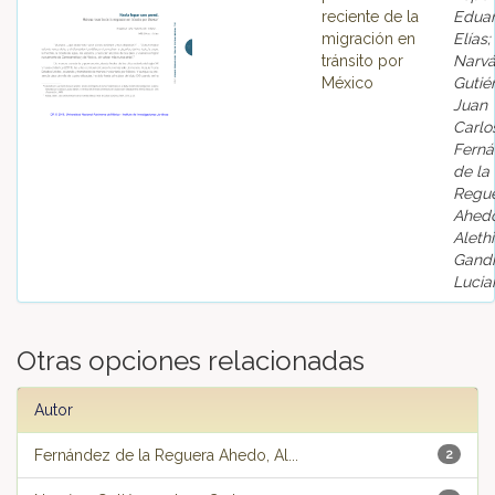
reciente de la
Edua
migración en
Elías;
tránsito por
Narv
México
Gutiér
Juan
Carlo
Fern
de la
Regu
Ahedo
Alethi
Gandi
Lucia
Otras opciones relacionadas
Autor
Fernández de la Reguera Ahedo, Al...
2