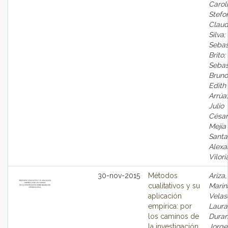
Carol
Stefon
Claud
Silva;
Sebas
Brito;
Sebas
Bruno
Edith
Arrúa;
Julio
César
Mejía
Santa
Alexa
Vilori
30-nov-2015
Métodos
Ariza,
cualitativos y su
Marin
aplicación
Velas
empírica: por
Laura
los caminos de
Duran
la investigación
Jorge