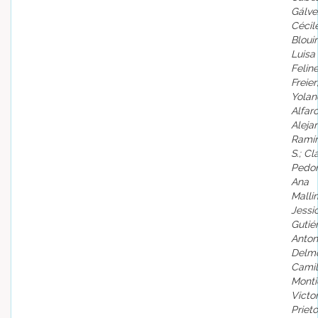
Gálve
Cécil
Blouin
Luisa
Felin
Freier
Yolan
Alfaro
Aleja
Ramír
S.; Cl
Pedon
Ana
Malli
Jessi
Gutiér
Anton
Delmo
Cami
Monti
Victor
Prieto