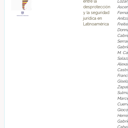
entre la
Loza
desprotección
Ascen
y la seguridad
Ferna
jurídica en
Anitz
Latinoamérica
Freite
Donna
Cabre
Serra
Gabri
M. Ca
Salaz
Alexa
Castr
Franc
Gisela
Zapat
Sulm
Marce
Cuerv
Gioc
Herre
Gabri
Cabe