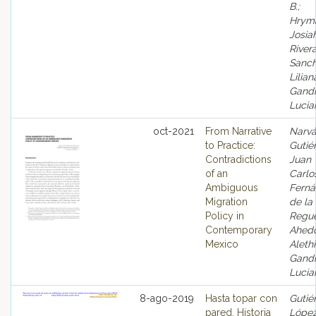
B.;
Hrym
Josiah
River
Sanch
Lilian
Gandi
Lucia
oct-2021
From Narrative
Narv
to Practice:
Gutiér
Contradictions
Juan
of an
Carlo
Ambiguous
Fern
Migration
de la
Policy in
Regu
Contemporary
Ahedo
Mexico
Alethi
Gandi
Lucia
8-ago-2019
Hasta topar con
Gutié
pared. Historia
López