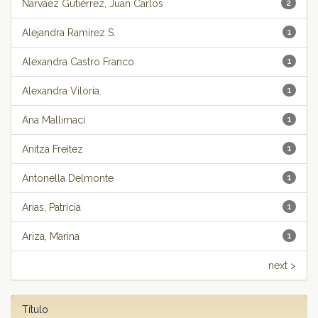
Narváez Gutiérrez, Juan Carlos
2
Alejandra Ramírez S.
1
Alexandra Castro Franco
1
Alexandra Viloria.
1
Ana Mallimaci
1
Anitza Freitez
1
Antonella Delmonte
1
Arias, Patricia
1
Ariza, Marina
1
next >
Título