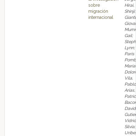
sobre
Hirai,
migración
Shinji;
internacional
Giant
Giova
Mumm
Gail;
Steph
Lynn;
Paris
Pomb
Maria
Dolor
Vila,
Pablo
Arias,
Patric
Bacon
David
Gutie
Vidrio
Silvia;
Uribe