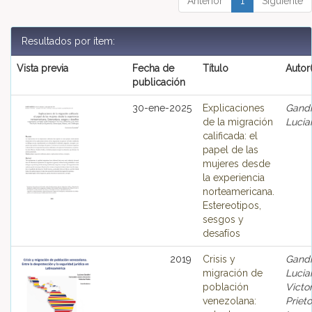
Anterior
1
Siguiente
Resultados por ítem:
Vista previa
Fecha de
Título
Autor
publicación
30-ene-2025
Explicaciones
Gandi
de la migración
Lucia
calificada: el
papel de las
mujeres desde
la experiencia
norteamericana.
Estereotipos,
sesgos y
desafíos
2019
Crisis y
Gandi
migración de
Lucia
población
Victor
venezolana:
Prieto