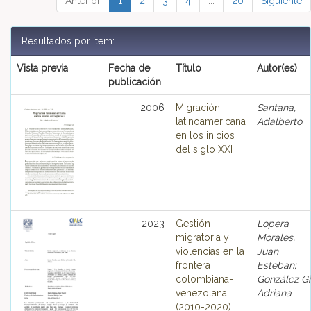
Anterior
1
2
3
4
...
20
Siguiente
Resultados por ítem:
Vista previa
Fecha de
Título
Autor(es)
publicación
2006
Migración
Santana,
latinoamericana
Adalberto
en los inicios
del siglo XXI
2023
Gestión
Lopera
migratoria y
Morales,
violencias en la
Juan
frontera
Esteban;
colombiana-
González Gil
venezolana
Adriana
(2010-2020)