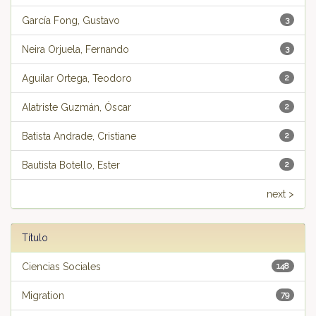
García Fong, Gustavo
3
Neira Orjuela, Fernando
3
Aguilar Ortega, Teodoro
2
Alatriste Guzmán, Óscar
2
Batista Andrade, Cristiane
2
Bautista Botello, Ester
2
next >
Título
Ciencias Sociales
148
Migration
79