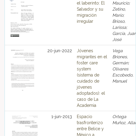
el laberinto: El
Mauricio;
Salvador y su
Zetino,
migración
Mario;
irregular
Brioso,
Larissa;
García, Jua
José
20-jun-2022
Jóvenes
Vega
migrantes en el
Briones,
foster care
Germán;
system
Olivares
(sistema de
Escobedo,
cuidado de
Manuel
jóvenes
adoptados): el
caso de La
Academia
1-jun-2013
Espacio
Ortega
trasfronterizo
Muñoz, Alla
entre Belice y
México a