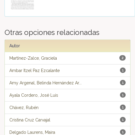
Otras opciones relacionadas
Autor
Martínez-Zalce, Graciela
2
Ambar Itzel Paz Ezcalante
1
Amy Argenal, Belinda Hernández Ar...
1
Ayala Cordero, José Luis
1
Chávez, Rubén
1
Cristina Cruz Carvajal
1
Delgado Laurens, Maira
1