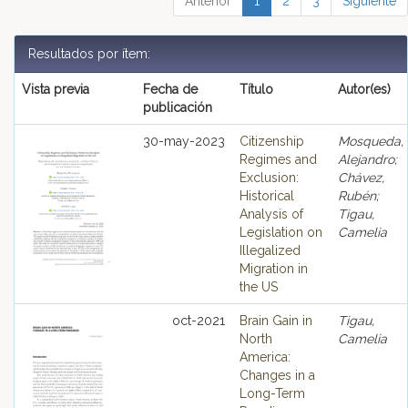
Anterior
1
2
3
Siguiente
Resultados por ítem:
Vista previa
Fecha de
Título
Autor(es)
publicación
30-may-2023
Citizenship
Mosqueda,
Regimes and
Alejandro;
Exclusion:
Chávez,
Historical
Rubén;
Analysis of
Tigau,
Legislation on
Camelia
Illegalized
Migration in
the US
oct-2021
Brain Gain in
Tigau,
North
Camelia
America:
Changes in a
Long-Term