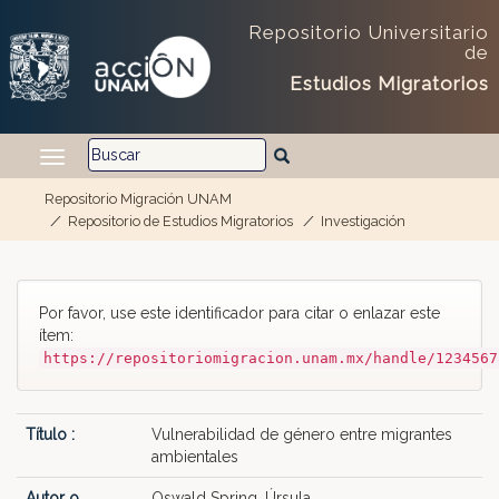
Repositorio Universitario
de
Estudios Migratorios
Repositorio Migración UNAM
Repositorio de Estudios Migratorios
Investigación
Skip navigation
Por favor, use este identificador para citar o enlazar este
ítem:
https://repositoriomigracion.unam.mx/handle/1234567
Título :
Vulnerabilidad de género entre migrantes
ambientales
Autor o
Oswald Spring, Úrsula