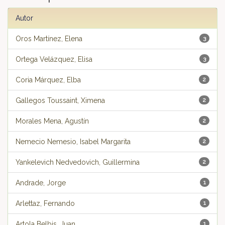
Autor
Oros Martínez, Elena
3
Ortega Velázquez, Elisa
3
Coria Márquez, Elba
2
Gallegos Toussaint, Ximena
2
Morales Mena, Agustín
2
Nemecio Nemesio, Isabel Margarita
2
Yankelevich Nedvedovich, Guillermina
2
Andrade, Jorge
1
Arlettaz, Fernando
1
Artola Belbis, Juan
1