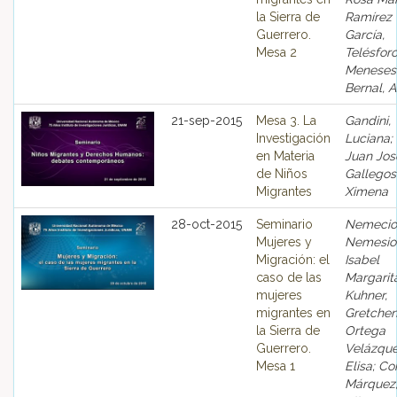
la Sierra de
Ramírez
Guerrero.
García,
Mesa 2
Telésforo
Meneses
Bernal, 
21-sep-2015
Mesa 3. La
Gandini,
Investigación
Luciana; 
en Materia
Juan Jos
de Niños
Gallegos
Migrantes
Ximena
28-oct-2015
Seminario
Nemecio
Mujeres y
Nemesio
Migración: el
Isabel
caso de las
Margarit
mujeres
Kuhner,
migrantes en
Gretchen
la Sierra de
Ortega
Guerrero.
Velázque
Mesa 1
Elisa; Co
Márquez