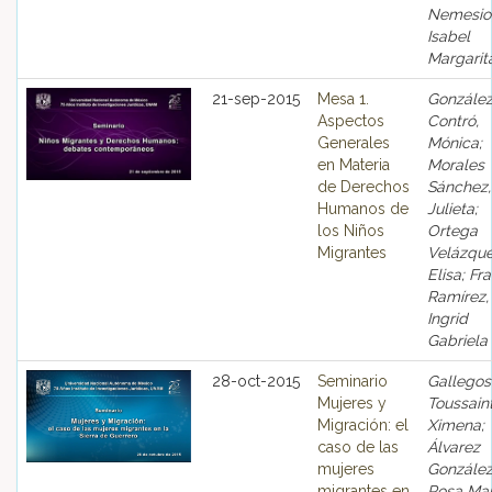
Nemesio
Isabel
Margarit
21-sep-2015
Mesa 1.
Gonzále
Aspectos
Contró,
Generales
Mónica;
en Materia
Morales
de Derechos
Sánchez,
Humanos de
Julieta;
los Niños
Ortega
Migrantes
Velázque
Elisa; Fr
Ramírez,
Ingrid
Gabriela
28-oct-2015
Seminario
Gallegos
Mujeres y
Toussaint
Migración: el
Ximena;
caso de las
Álvarez
mujeres
González
migrantes en
Rosa Mar