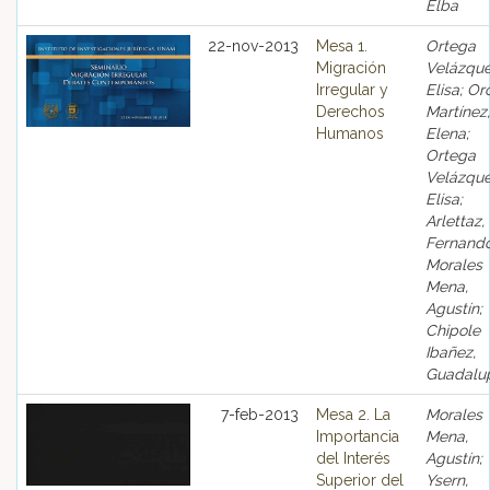
Elba
22-nov-2013
Mesa 1.
Ortega
Migración
Velázque
Irregular y
Elisa; Or
Derechos
Martínez,
Humanos
Elena;
Ortega
Velázque
Elisa;
Arlettaz,
Fernando
Morales
Mena,
Agustín;
Chipole
Ibañez,
Guadalu
7-feb-2013
Mesa 2. La
Morales
Importancia
Mena,
del Interés
Agustín;
Superior del
Ysern,