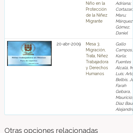
Niño en la
Adriana;
Protección
Cortazar,
de la Niñez
Maru;
Migrante
Márquez
Gómez,
Daniel
20-abr-2009
Mesa 3.
Gallo
Migración,
Campos,
Trata, Niñez
Karla;
Trabajadora
Fuentes
y Derechos
Alcalá, M
Humanos
Luis; Art
Belbis, J
Farah
Gebara,
Mauricio;
Díaz Baut
Alejandr
Otras opciones relacionadas