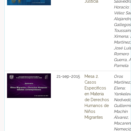
Justicia
Saavedra
Horacio;
Vélez Sal
Alejandro
Gallegos
Toussaint
Ximena; 
Martínez,
José Luis
Romero
Guerra, 
Pamela
21-sep-2015
Mesa 2.
Oros
Casos
Martínez,
Específicos
Elena;
en Materia
Yankelev
de Derechos
Nedvedo
Humanos de
Guillermi
Niños
Machín
Migrantes
Álvarez,
Macaren
Nemecio