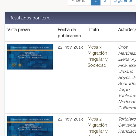
Anterior
1
2
Siguiente
Resultados por ítem:
Vista previa
Fecha de
Título
Autor(es)
publicación
22-nov-2013
Mesa 3.
Oros
Migración
Martínez,
Irregular y
Elena; A
Sociedad
Piña, Isra
Urbano
Reyes, Ja
Andrade,
Jorge;
Yankelev
Nedvedo
Guillerm
22-nov-2013
Mesa 2.
Tortolero
Migración
Cervante
Irregular y
Francisco