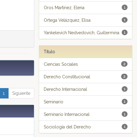
Oros Martínez, Elena
1
Ortega Velázquez, Elisa
1
Yankelevich Nedvedovich, Guillermina
1
Título
Ciencias Sociales
2
Derecho Constitucional
2
Derecho Internacional
1
1
Siguiente
Seminario
1
Seminario Internacional
1
Sociología del Derecho
1