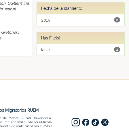
ch, Guillermina;
Fecha de lanzamiento
, Isabel
2015
2
 Gretchen;
a
Has File(s)
false
2
dios Migratorios RUEM
a de México, Ciudad Universitaria,
o. Este sitio
web
puede ser utilizado
la fuente de conformidad con el
AVISO