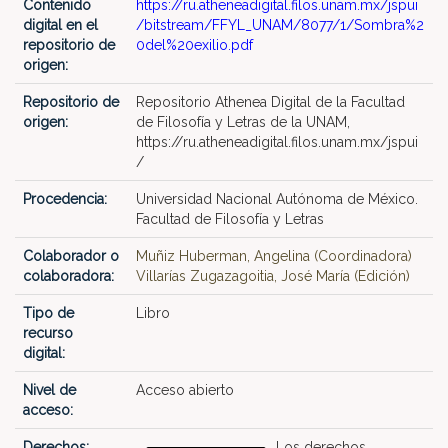
Contenido
https://ru.atheneadigital.filos.unam.mx/jspui
digital en el
/bitstream/FFYL_UNAM/8077/1/Sombra%2
repositorio de
0del%20exilio.pdf
origen:
Repositorio de
Repositorio Athenea Digital de la Facultad
origen:
de Filosofía y Letras de la UNAM,
https://ru.atheneadigital.filos.unam.mx/jspui
/
Procedencia:
Universidad Nacional Autónoma de México.
Facultad de Filosofía y Letras
Colaborador o
Muñiz Huberman, Angelina (Coordinadora)
colaboradora:
Villarías Zugazagoitia, José María (Edición)
Tipo de
Libro
recurso
digital:
Nivel de
Acceso abierto
acceso:
Derechos:
Los derechos