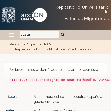
Repositorio Universitario
de
Estudios Migratorios
Repositorio Migración UNAM
Repositorio de Estudios Migratorios
Publicaciones
Skip navigation
Por favor, use este identificador para citar o enlazar este
ítem:
https://repositoriomigracion.unam.mx/handle/1234567
Título :
A la sombra del exilio: República española,
guerra civil y exilio
Autor o
Muñiz-Huberman, Angelina