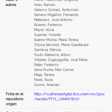
autora:
Xirau, Ramón
Velasco Gómez, Ambrosiio
Serrano Migallón, Fernando
Matezanz, José Antonio
Álvarez, Federico
Mayer, Alicia
Guarner, Vicente
Suárez Molina, María Teresa
Tolosa Sánchez, María Guadalupe
Gamboa, Patricia
Souto Alabarce, Arturo
Villarías Zugazagoitia, José María
Patán, Federico
Serra Puche, Mari Carme
Miaja, Teresa
Parés, Nuria
Gomís, Anamari
Ficha en el
https://ru.atheneadigital.filos.unam.mx/jspui
repositorio
/handle/FFYL_UNAM/8077
origen: