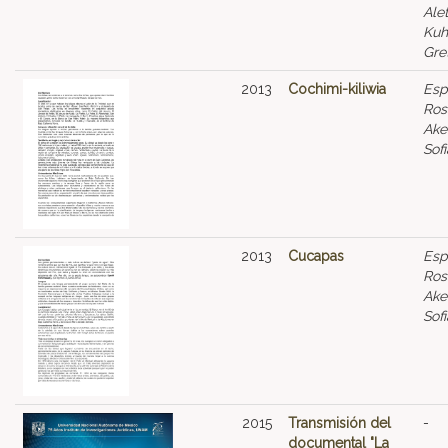
Alet
Kuh
Gre
2013
Cochimi-kiliwia
Esp
Ros
Ake
Sofi
2013
Cucapas
Esp
Ros
Ake
Sofi
2015
Transmisión del
-
documental "La