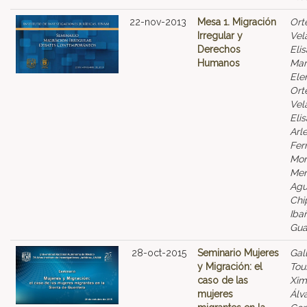
22-nov-2013
Mesa 1. Migración
Ort
Irregular y
Vel
Derechos
Eli
Humanos
Mar
Ele
Ort
Vel
Elis
Arle
Fer
Mor
Men
Agu
Chi
Iba
Gua
28-oct-2015
Seminario Mujeres
Gal
y Migración: el
Tou
caso de las
Xim
mujeres
Álv