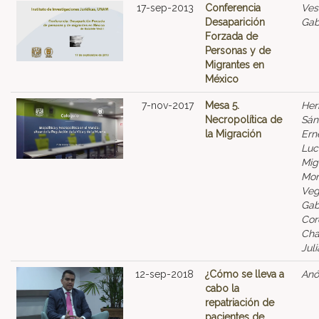
17-sep-2013
Conferencia
Vest
Desaparición
Gab
Forzada de
Personas y de
Migrantes en
México
7-nov-2017
Mesa 5.
Her
Necropolítica de
Sán
la Migración
Ern
Luc
Mig
Mor
Veg
Gab
Cor
Cha
Juli
12-sep-2018
¿Cómo se lleva a
Anó
cabo la
repatriación de
pacientes de