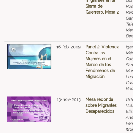
migrantes en la
Gon
Sierra de
Ros
Guerrero. Mesa 2
Ram
Gar
Tel
Men
Ber
16-feb-2009
Panel 2. Violencia
Iga
Contra las
Mén
Mujeres en el
Gab
Marco de los
Sán
Fenómenos de
Muñ
Migración
Lou
Casi
Rod
13-nov-2013
Mesa redonda
Ort
sobre Migrantes
Vel
Desaparecidos
Elis
Arle
Fer
Itru