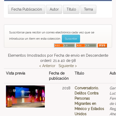
Suscribirse para recibir un correo electrónico cada vez que se
introduzca un ítem en esta colección.
Elementos (mostrados por Fecha de envío en Descendente
orden): 21 a 40 de 98
< Anterior
Siguiente >
Vista previa
Fecha de
Título
Aut
publicación
2018
Conversatorio.
Gan
Delitos Contra
Luc
Personas
Fer
Migrantes en
de 
México y Estados
Reg
Unidos
Ahe