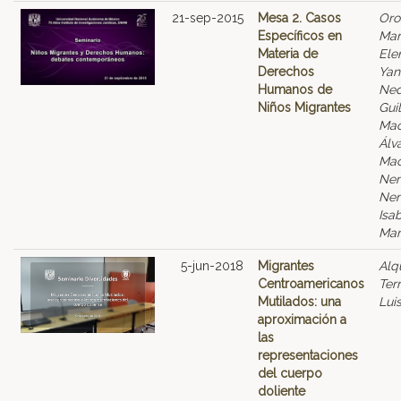
21-sep-2015
Mesa 2. Casos
Oro
Específicos en
Mar
Materia de
Ele
Derechos
Yan
Humanos de
Ned
Niños Migrantes
Gui
Mac
Álv
Mac
Ne
Nem
Isa
Mar
5-jun-2018
Migrantes
Alq
Centroamericanos
Ter
Mutilados: una
Lui
aproximación a
las
representaciones
del cuerpo
doliente