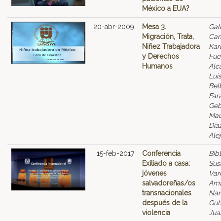
México a EUA?
20-abr-2009
Mesa 3.
Gal
Migración, Trata,
Cam
Niñez Trabajadora
Karl
y Derechos
Fue
Humanos
Alc
Luis
Belb
Far
Geb
Mau
Día
Ale
15-feb-2017
Conferencia
Bibl
Exiliado a casa:
Sus
jóvenes
Var
salvadoreñas/os
Ama
transnacionales
Nar
después de la
Guti
violencia
Jua