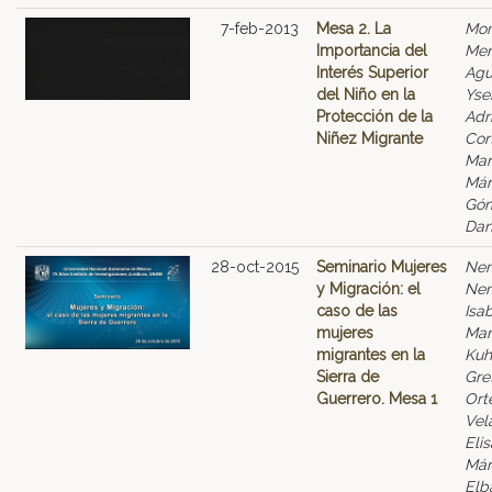
7-feb-2013
Mesa 2. La
Mor
Importancia del
Men
Interés Superior
Agu
del Niño en la
Yse
Protección de la
Adr
Niñez Migrante
Cor
Mar
Már
Góm
Dan
28-oct-2015
Seminario Mujeres
Ne
y Migración: el
Nem
caso de las
Isa
mujeres
Mar
migrantes en la
Kuh
Sierra de
Gre
Guerrero. Mesa 1
Ort
Vel
Elis
Már
Elb