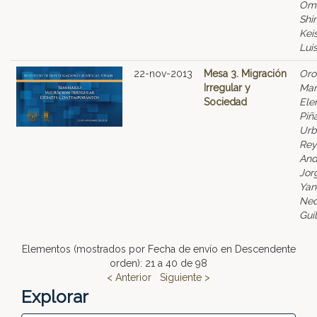
Oma
Shi
Kei
Lui
22-nov-2013
Mesa 3. Migración
Oro
Irregular y
Mar
Sociedad
Ele
Piña
Urb
Rey
And
Jor
Yan
Ned
Gui
Elementos (mostrados por Fecha de envío en Descendente
orden): 21 a 40 de 98
< Anterior
Siguiente >
Explorar