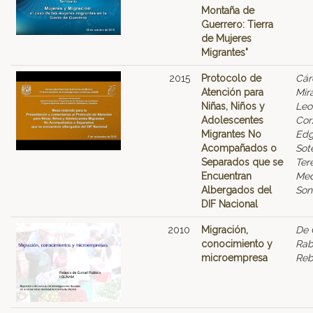
Montaña de
Guerrero: Tierra
de Mujeres
Migrantes"
2015
Protocolo de
Cár
Atención para
Mir
Niñas, Niños y
Leo
Adolescentes
Cor
Migrantes No
Edg
Acompañados o
Sot
Separados que se
Ter
Encuentran
Med
Albergados del
Son
DIF Nacional
2010
Migración,
De 
conocimiento y
Rab
microempresa
Reb