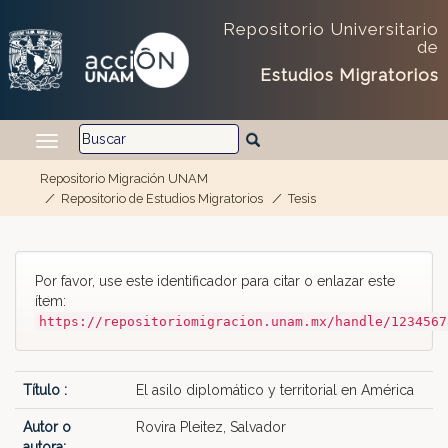
Repositorio Universitario
de
Estudios Migratorios
Repositorio Migración UNAM
Repositorio de Estudios Migratorios
Tesis
Skip navigation
Por favor, use este identificador para citar o enlazar este
ítem:
https://repositoriomigracion.unam.mx/handle/1234567
Título :
El asilo diplomático y territorial en América
Autor o
Rovira Pleitez, Salvador
autora: