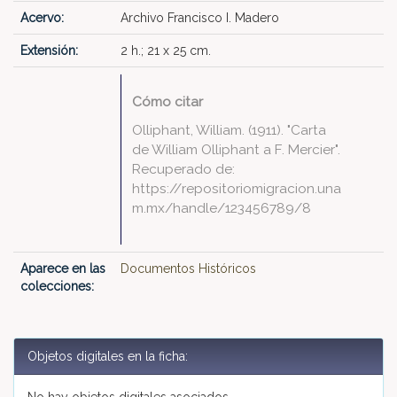
Acervo:
Archivo Francisco I. Madero
Extensión:
2 h.; 21 x 25 cm.
Cómo citar
Olliphant, William. (1911). "Carta
de William Olliphant a F. Mercier".
Recuperado de:
https://repositoriomigracion.una
m.mx/handle/123456789/8
Aparece en las
Documentos Históricos
colecciones:
Objetos digitales en la ficha: