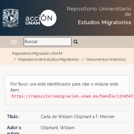
Repositorio Universitario
de
Estudios Migratorios
Repositorio Migración UNAM
Repositorio de Estudios Migratorios
Documentos Históricos
Skip navigation
Por favor, use este identificador para citar o enlazar este
ítem:
https://repositoriomigracion.unam.mx/handle/1234567
Título :
Carta de William Olliphant a F. Mercier
Autor o
Olliphant, William
autora: