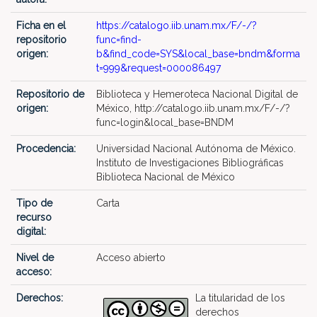
Ficha en el
https://catalogo.iib.unam.mx/F/-/?
repositorio
func=find-
origen:
b&find_code=SYS&local_base=bndm&forma
t=999&request=000086497
Repositorio de
Biblioteca y Hemeroteca Nacional Digital de
origen:
México, http://catalogo.iib.unam.mx/F/-/?
func=login&local_base=BNDM
Procedencia:
Universidad Nacional Autónoma de México.
Instituto de Investigaciones Bibliográficas
Biblioteca Nacional de México
Tipo de
Carta
recurso
digital:
Nivel de
Acceso abierto
acceso:
Derechos:
La titularidad de los
derechos