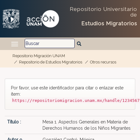
Repositorio Universitario
de
Estudios Migratorios
Repositorio Migración UNAM
Repositorio de Estudios Migratorios
Otros recursos
Skip navigation
Por favor, use este identificador para citar o enlazar este
ítem:
https://repositoriomigracion.unam.mx/handle/1234567
Título :
Mesa 1. Aspectos Generales en Materia de
Derechos Humanos de los Niños Migrantes
Autor o
González Contró, Mónica