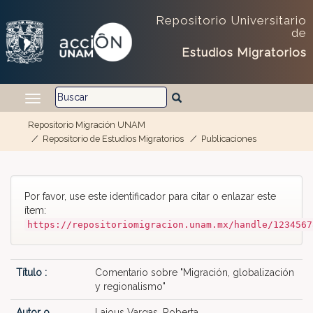
Repositorio Universitario
de
Estudios Migratorios
Repositorio Migración UNAM
Repositorio de Estudios Migratorios
Publicaciones
Skip navigation
Por favor, use este identificador para citar o enlazar este
ítem:
https://repositoriomigracion.unam.mx/handle/1234567
Título :
Comentario sobre "Migración, globalización
y regionalismo"
Autor o
Lajous Vargas, Roberta