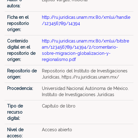
autora:
Ficha en el
http://ru.juridicas.unam.mx:80/xmlui/handle
repositorio
/123456789/14394
origen:
Contenido
http://ru.juridicas.unam.mx:80/xmlui/bitstre
digital en el
am/123456789/14394/2/comentario-
repositorio de
sobre-migracion-globalizacion-y-
origen:
regionalismo.pdf
Repositorio de
Repositorio del Instituto de Investigaciones
origen:
Jurídicas, https://ru.juridicas.unam.mx/
Procedencia:
Universidad Nacional Autónoma de México.
Instituto de Investigaciones Jurídicas
Tipo de
Capítulo de libro
recurso
digital:
Nivel de
Acceso abierto
acceso: